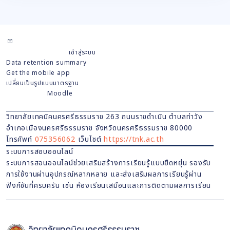
Contact site support
ท่านยังไม่ได้เข้าสู่ระบบ (
เข้าสู่ระบบ
)
Data retention summary
Get the mobile app
เปลี่ยนเป็นรูปแบบมาตรฐาน
Powered by
Moodle
วิทยาลัยเทคนิคนครศรีธรรมราช
263
ถนน
ราชดำเนิน
ตำบลท่าวัง
อำเภอเมืองนครศรีธรรมราช จังหวัดนครศรีธรรมราช 80000
โทรศัพท์
075356062
เว็บไซต์
https://tnk.ac.th
ระบบการสอบออนไลน์
ระบบการสอนออนไลน์ช่วยเสริมสร้างการเรียนรู้แบบยืดหยุ่น รองรับ
การใช้งานผ่านอุปกรณ์หลากหลาย และส่งเสริมผลการเรียนรู้ผ่าน
ฟังก์ชันที่ครบครัน เช่น ห้องเรียนเสมือนและการติดตามผลการเรียน